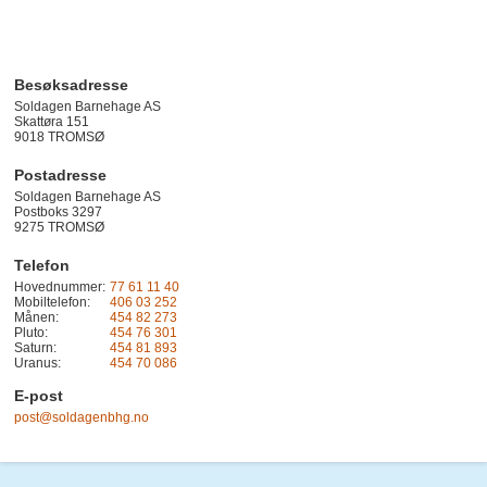
Besøksadresse
Soldagen Barnehage AS
Skattøra 151
9018
TROMSØ
Postadresse
Soldagen Barnehage AS
Postboks 3297
9275 TROMSØ
Telefon
Hovednummer:
77 61 11 40
Mobiltelefon:
406 03 252
Månen:
454 82 273
Pluto:
454 76 301
Saturn:
454 81 893
Uranus:
454 70 086
E-post
post@soldagenbhg.no