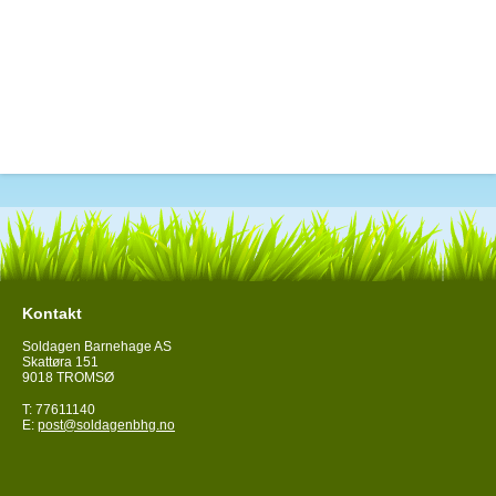
Kontakt
Soldagen Barnehage AS
Skattøra 151
9018 TROMSØ
T: 77611140
E:
post@soldagenbhg.no