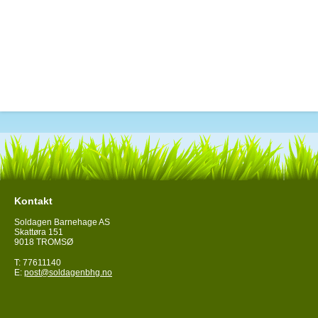
Kontakt
Soldagen Barnehage AS
Skattøra 151
9018 TROMSØ
T: 77611140
E:
post@soldagenbhg.no